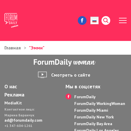
Главная
"Эмми"
ЖИЗНЬ И ИСТОРИИ
ИММИГРАЦИЯ В США
Смотреть о сайте
ЗНАМЕНИТОСТИ
О нас
Мы в соцсетях
Реклама
АВТОРСКИЕ КОЛОНКИ
ForumDaily
MediaKit
ForumDaily WorkingWoman
Контактное лицо:
ЗДОРОВЬЕ И КРАСОТА
ForumDaily Miami
Марина Баранчук
ForumDaily New York
ad@forumdaily.com
ForumDaily Bay Area
ДОМ И ЕДА
+1 347-604-1261
ForumDaily Los Angeles