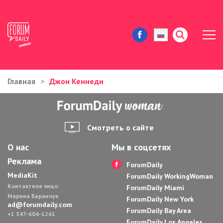
Главная
Джон Кеннеди
ЖИЗНЬ И ИСТОРИИ
ИММИГРАЦИЯ В США
Смотреть о сайте
ЗНАМЕНИТОСТИ
О нас
Мы в соцсетях
Реклама
АВТОРСКИЕ КОЛОНКИ
ForumDaily
MediaKit
ForumDaily WorkingWoman
Контактное лицо:
ЗДОРОВЬЕ И КРАСОТА
ForumDaily Miami
Марина Баранчук
ForumDaily New York
ad@forumdaily.com
ForumDaily Bay Area
ДОМ И ЕДА
+1 347-604-1261
ForumDaily Los Angeles