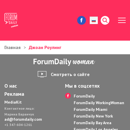
Главная
Джоан Роулинг
ЖИЗНЬ И ИСТОРИИ
ИММИГРАЦИЯ В США
Смотреть о сайте
ЗНАМЕНИТОСТИ
О нас
Мы в соцсетях
Реклама
АВТОРСКИЕ КОЛОНКИ
ForumDaily
MediaKit
ForumDaily WorkingWoman
Контактное лицо:
ЗДОРОВЬЕ И КРАСОТА
ForumDaily Miami
Марина Баранчук
ForumDaily New York
ad@forumdaily.com
ForumDaily Bay Area
ДОМ И ЕДА
+1 347-604-1261
ForumDaily Los Angeles