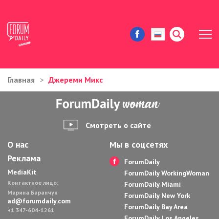
Главная
Джереми Микс
ЖИЗНЬ И ИСТОРИИ
ИММИГРАЦИЯ В США
Смотреть о сайте
ЗНАМЕНИТОСТИ
О нас
Мы в соцсетях
Реклама
АВТОРСКИЕ КОЛОНКИ
ForumDaily
MediaKit
ForumDaily WorkingWoman
Контактное лицо:
ЗДОРОВЬЕ И КРАСОТА
ForumDaily Miami
Марина Баранчук
ForumDaily New York
ad@forumdaily.com
ForumDaily Bay Area
ДОМ И ЕДА
+1 347-604-1261
ForumDaily Los Angeles