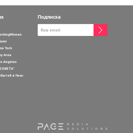
ях
Подписка
WorkingWoman
iami
ew York
ay Area
os Angeles
 СОВЕТА”
обытий в Нью-