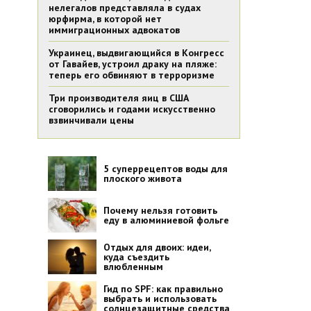
нелегалов представляла в судах
юрфирма, в которой нет
иммиграционных адвокатов
Украинец, выдвигающийся в Конгресс
от Гавайев, устроил драку на пляже:
теперь его обвиняют в терроризме
Три производителя яиц в США
сговорились и годами искусственно
взвинчивали цены
5 суперрецептов воды для
плоского живота
Почему нельзя готовить
еду в алюминиевой фольге
Отдых для двоих: идеи,
куда съездить
влюбленным
Гид по SPF: как правильно
выбрать и использовать
солнцезащитные средства