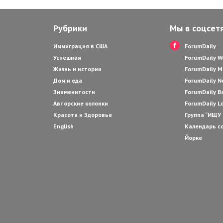
Рубрики
Мы в соцсет
Иммиграция в США
ForumDaily
Успешная
ForumDaily 
Жизнь и истории
ForumDaily M
Дом и еда
ForumDaily N
Знаменитости
ForumDaily B
Авторские колонки
ForumDaily L
Красота и Здоровье
Группа “ИЩУ
English
Календарь с
Йорке