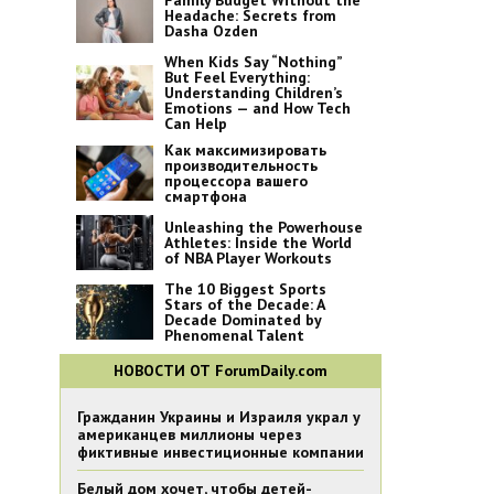
Family Budget Without the
Headache: Secrets from
Dasha Ozden
When Kids Say “Nothing”
But Feel Everything:
Understanding Children’s
Emotions — and How Tech
Can Help
Как максимизировать
производительность
процессора вашего
смартфона
Unleashing the Powerhouse
Athletes: Inside the World
of NBA Player Workouts
The 10 Biggest Sports
Stars of the Decade: A
Decade Dominated by
Phenomenal Talent
НОВОСТИ ОТ ForumDaily.com
Гражданин Украины и Израиля украл у
американцев миллионы через
фиктивные инвестиционные компании
Белый дом хочет, чтобы детей-