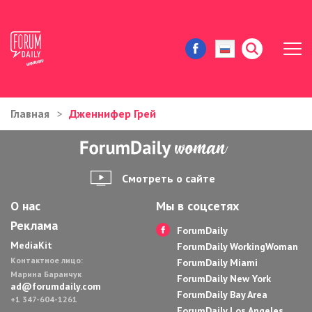
Главная
Дженнифер Грей
ЖИЗНЬ И ИСТОРИИ
ИММИГРАЦИЯ В США
Смотреть о сайте
ЗНАМЕНИТОСТИ
О нас
Мы в соцсетях
Реклама
АВТОРСКИЕ КОЛОНКИ
ForumDaily
MediaKit
ForumDaily WorkingWoman
Контактное лицо:
ЗДОРОВЬЕ И КРАСОТА
ForumDaily Miami
Марина Баранчук
ForumDaily New York
ad@forumdaily.com
ForumDaily Bay Area
ДОМ И ЕДА
+1 347-604-1261
ForumDaily Los Angeles