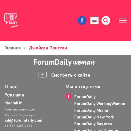
Главная
Джейсон Пристли
ЖИЗНЬ И ИСТОРИИ
ИММИГРАЦИЯ В США
Смотреть о сайте
ЗНАМЕНИТОСТИ
О нас
Мы в соцсетях
Реклама
АВТОРСКИЕ КОЛОНКИ
ForumDaily
MediaKit
ForumDaily WorkingWoman
Контактное лицо:
ЗДОРОВЬЕ И КРАСОТА
ForumDaily Miami
Марина Баранчук
ForumDaily New York
ad@forumdaily.com
ForumDaily Bay Area
ДОМ И ЕДА
+1 347-604-1261
ForumDaily Los Angeles