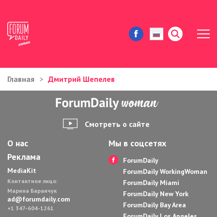
Главная
Дмитрий Шепелев
ЖИЗНЬ И ИСТОРИИ
ИММИГРАЦИЯ В США
Смотреть о сайте
ЗНАМЕНИТОСТИ
О нас
Мы в соцсетях
Реклама
АВТОРСКИЕ КОЛОНКИ
ForumDaily
MediaKit
ForumDaily WorkingWoman
Контактное лицо:
ЗДОРОВЬЕ И КРАСОТА
ForumDaily Miami
Марина Баранчук
ForumDaily New York
ad@forumdaily.com
ForumDaily Bay Area
ДОМ И ЕДА
+1 347-604-1261
ForumDaily Los Angeles