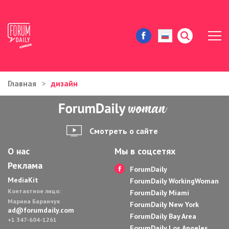
Главная
дизайн
ЖИЗНЬ И ИСТОРИИ
ИММИГРАЦИЯ В США
Смотреть о сайте
ЗНАМЕНИТОСТИ
О нас
Мы в соцсетях
Реклама
АВТОРСКИЕ КОЛОНКИ
ForumDaily
MediaKit
ForumDaily WorkingWoman
Контактное лицо:
ЗДОРОВЬЕ И КРАСОТА
ForumDaily Miami
Марина Баранчук
ForumDaily New York
ad@forumdaily.com
ForumDaily Bay Area
ДОМ И ЕДА
+1 347-604-1261
ForumDaily Los Angeles