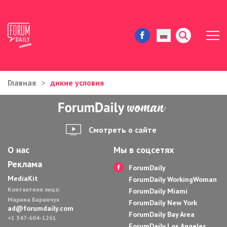
Главная
дикие условия
ЖИЗНЬ И ИСТОРИИ
ИММИГРАЦИЯ В США
Смотреть о сайте
ЗНАМЕНИТОСТИ
О нас
Мы в соцсетях
Реклама
АВТОРСКИЕ КОЛОНКИ
ForumDaily
MediaKit
ForumDaily WorkingWoman
Контактное лицо:
ЗДОРОВЬЕ И КРАСОТА
ForumDaily Miami
Марина Баранчук
ForumDaily New York
ad@forumdaily.com
ForumDaily Bay Area
ДОМ И ЕДА
+1 347-604-1261
ForumDaily Los Angeles