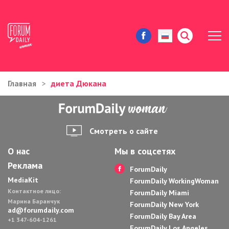
Главная
диета Дюкана
ЖИЗНЬ И ИСТОРИИ
ИММИГРАЦИЯ В США
Смотреть о сайте
ЗНАМЕНИТОСТИ
О нас
Мы в соцсетях
Реклама
АВТОРСКИЕ КОЛОНКИ
ForumDaily
MediaKit
ForumDaily WorkingWoman
Контактное лицо:
ЗДОРОВЬЕ И КРАСОТА
ForumDaily Miami
Марина Баранчук
ForumDaily New York
ad@forumdaily.com
ForumDaily Bay Area
ДОМ И ЕДА
+1 347-604-1261
ForumDaily Los Angeles