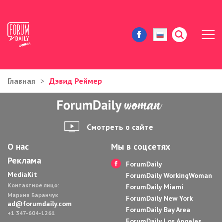
Главная
Дэвид Реймер
ЖИЗНЬ И ИСТОРИИ
ИММИГРАЦИЯ В США
Смотреть о сайте
ЗНАМЕНИТОСТИ
О нас
Мы в соцсетях
Реклама
АВТОРСКИЕ КОЛОНКИ
ForumDaily
MediaKit
ForumDaily WorkingWoman
Контактное лицо:
ЗДОРОВЬЕ И КРАСОТА
ForumDaily Miami
Марина Баранчук
ForumDaily New York
ad@forumdaily.com
ForumDaily Bay Area
ДОМ И ЕДА
+1 347-604-1261
ForumDaily Los Angeles