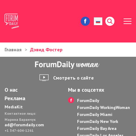
Главная
Дэвид Фостер
ЖИЗНЬ И ИСТОРИИ
ИММИГРАЦИЯ В США
Смотреть о сайте
ЗНАМЕНИТОСТИ
О нас
Мы в соцсетях
Реклама
АВТОРСКИЕ КОЛОНКИ
ForumDaily
MediaKit
ForumDaily WorkingWoman
Контактное лицо:
ЗДОРОВЬЕ И КРАСОТА
ForumDaily Miami
Марина Баранчук
ForumDaily New York
ad@forumdaily.com
ForumDaily Bay Area
ДОМ И ЕДА
+1 347-604-1261
ForumDaily Los Angeles