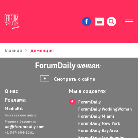
Главная
деменция
ЖИЗНЬ И ИСТОРИИ
ИММИГРАЦИЯ В США
Смотреть о сайте
ЗНАМЕНИТОСТИ
О нас
Мы в соцсетях
Реклама
АВТОРСКИЕ КОЛОНКИ
ForumDaily
MediaKit
ForumDaily WorkingWoman
Контактное лицо:
ЗДОРОВЬЕ И КРАСОТА
ForumDaily Miami
Марина Баранчук
ForumDaily New York
ad@forumdaily.com
ForumDaily Bay Area
ДОМ И ЕДА
+1 347-604-1261
ForumDaily Los Angeles