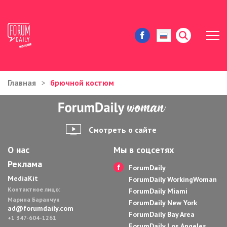
Главная
брючной костюм
ЖИЗНЬ И ИСТОРИИ
ИММИГРАЦИЯ В США
Смотреть о сайте
ЗНАМЕНИТОСТИ
О нас
Мы в соцсетях
Реклама
АВТОРСКИЕ КОЛОНКИ
ForumDaily
MediaKit
ForumDaily WorkingWoman
Контактное лицо:
ЗДОРОВЬЕ И КРАСОТА
ForumDaily Miami
Марина Баранчук
ForumDaily New York
ad@forumdaily.com
ForumDaily Bay Area
ДОМ И ЕДА
+1 347-604-1261
ForumDaily Los Angeles