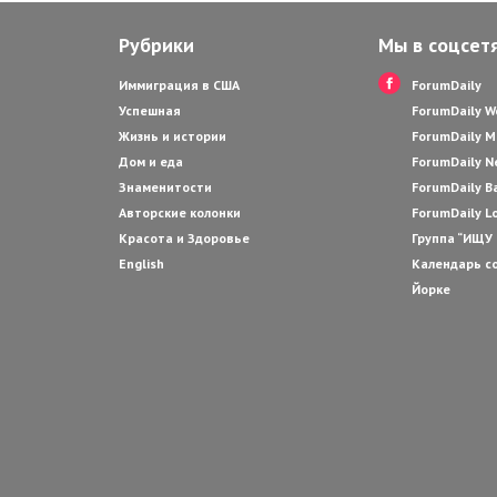
Рубрики
Мы в соцсет
Иммиграция в США
ForumDaily
Успешная
ForumDaily 
Жизнь и истории
ForumDaily M
Дом и еда
ForumDaily N
Знаменитости
ForumDaily B
Авторские колонки
ForumDaily L
Красота и Здоровье
Группа “ИЩУ
English
Календарь с
Йорке