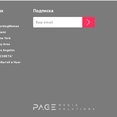
ях
Подписка
WorkingWoman
iami
ew York
ay Area
os Angeles
 СОВЕТА”
обытий в Нью-