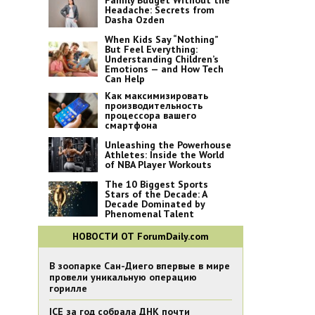
Family Budget Without the
Headache: Secrets from
Dasha Ozden
When Kids Say “Nothing”
But Feel Everything:
Understanding Children’s
Emotions — and How Tech
Can Help
Как максимизировать
производительность
процессора вашего
смартфона
Unleashing the Powerhouse
Athletes: Inside the World
of NBA Player Workouts
The 10 Biggest Sports
Stars of the Decade: A
Decade Dominated by
Phenomenal Talent
НОВОСТИ ОТ ForumDaily.com
В зоопарке Сан-Диего впервые в мире
провели уникальную операцию
горилле
ICE за год собрала ДНК почти