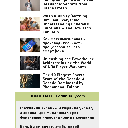
Family Budget Without the
Headache: Secrets from
Dasha Ozden
When Kids Say “Nothing”
But Feel Everything:
Understanding Children’s
Emotions — and How Tech
Can Help
Как максимизировать
производительность
процессора вашего
смартфона
Unleashing the Powerhouse
Athletes: Inside the World
of NBA Player Workouts
The 10 Biggest Sports
Stars of the Decade: A
Decade Dominated by
Phenomenal Talent
НОВОСТИ ОТ ForumDaily.com
Гражданин Украины и Израиля украл у
американцев миллионы через
фиктивные инвестиционные компании
Белый дом хочет, чтобы детей-