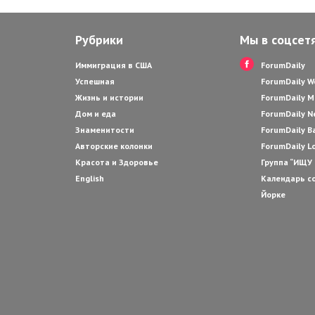
Рубрики
Мы в соцсет
Иммиграция в США
ForumDaily
Успешная
ForumDaily 
Жизнь и истории
ForumDaily M
Дом и еда
ForumDaily N
Знаменитости
ForumDaily B
Авторские колонки
ForumDaily L
Красота и Здоровье
Группа “ИЩУ
English
Календарь с
Йорке