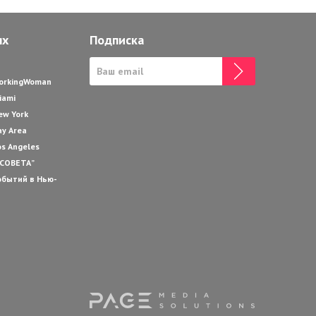
ях
Подписка
WorkingWoman
iami
ew York
ay Area
os Angeles
 СОВЕТА”
обытий в Нью-