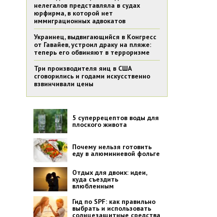
нелегалов представляла в судах
юрфирма, в которой нет
иммиграционных адвокатов
Украинец, выдвигающийся в Конгресс
от Гавайев, устроил драку на пляже:
теперь его обвиняют в терроризме
Три производителя яиц в США
сговорились и годами искусственно
взвинчивали цены
5 суперрецептов воды для
плоского живота
Почему нельзя готовить
еду в алюминиевой фольге
Отдых для двоих: идеи,
куда съездить
влюбленным
Гид по SPF: как правильно
выбрать и использовать
солнцезащитные средства