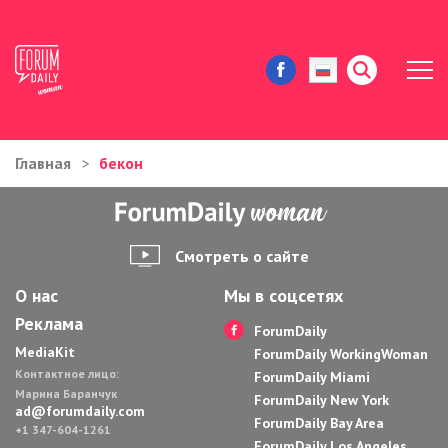
Главная
бекон
ЖИЗНЬ И ИСТОРИИ
ИММИГРАЦИЯ В США
Смотреть о сайте
ЗНАМЕНИТОСТИ
О нас
Мы в соцсетях
Реклама
АВТОРСКИЕ КОЛОНКИ
ForumDaily
MediaKit
ForumDaily WorkingWoman
Контактное лицо:
ЗДОРОВЬЕ И КРАСОТА
ForumDaily Miami
Марина Баранчук
ForumDaily New York
ad@forumdaily.com
ForumDaily Bay Area
ДОМ И ЕДА
+1 347-604-1261
ForumDaily Los Angeles