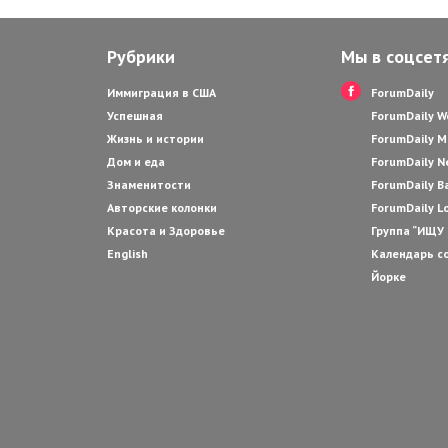
Рубрики
Мы в соцсет
Иммиграция в США
ForumDaily
Успешная
ForumDaily 
Жизнь и истории
ForumDaily M
Дом и еда
ForumDaily N
Знаменитости
ForumDaily B
Авторские колонки
ForumDaily L
Красота и Здоровье
Группа “ИЩУ
English
Календарь с
Йорке