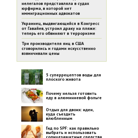
нелегалов представляла в судах
юрфирма, в которой нет
иммиграционных адвокатов
Украинец, выдвигающийся в Конгресс
от Гавайев, устроил драку на пляже:
теперь его обвиняют в терроризме
Три производителя яиц в США
сговорились и годами искусственно
взвинчивали цены
5 суперрецептов воды для
плоского живота
Почему нельзя готовить
еду в алюминиевой фольге
Отдых для двоих: идеи,
куда съездить
влюбленным
Гид по SPF: как правильно
выбрать и использовать
солнцезащитные средства