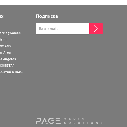
ях
Подписка
WorkingWoman
iami
ew York
ay Area
os Angeles
 СОВЕТА”
обытий в Нью-