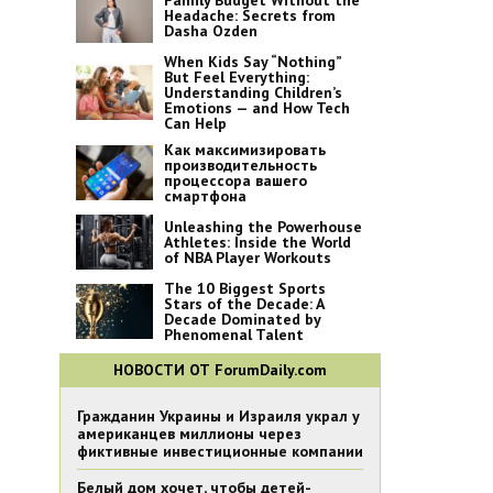
Family Budget Without the
Headache: Secrets from
Dasha Ozden
When Kids Say “Nothing”
But Feel Everything:
Understanding Children’s
Emotions — and How Tech
Can Help
Как максимизировать
производительность
процессора вашего
смартфона
Unleashing the Powerhouse
Athletes: Inside the World
of NBA Player Workouts
The 10 Biggest Sports
Stars of the Decade: A
Decade Dominated by
Phenomenal Talent
НОВОСТИ ОТ ForumDaily.com
Гражданин Украины и Израиля украл у
американцев миллионы через
фиктивные инвестиционные компании
Белый дом хочет, чтобы детей-