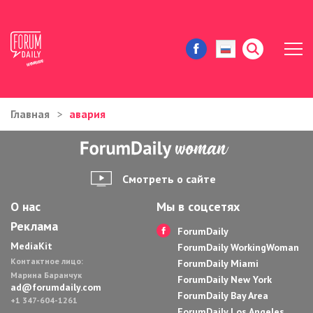
Главная
авария
ЖИЗНЬ И ИСТОРИИ
ИММИГРАЦИЯ В США
Смотреть о сайте
ЗНАМЕНИТОСТИ
О нас
Мы в соцсетях
Реклама
АВТОРСКИЕ КОЛОНКИ
ForumDaily
MediaKit
ForumDaily WorkingWoman
Контактное лицо:
ЗДОРОВЬЕ И КРАСОТА
ForumDaily Miami
Марина Баранчук
ForumDaily New York
ad@forumdaily.com
ForumDaily Bay Area
ДОМ И ЕДА
+1 347-604-1261
ForumDaily Los Angeles