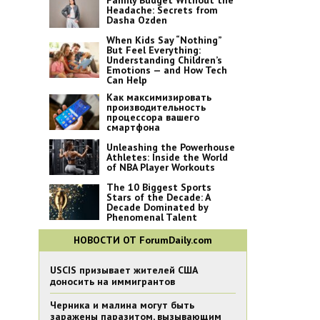
Family Budget Without the
Headache: Secrets from
Dasha Ozden
When Kids Say “Nothing”
But Feel Everything:
Understanding Children’s
Emotions — and How Tech
Can Help
Как максимизировать
производительность
процессора вашего
смартфона
Unleashing the Powerhouse
Athletes: Inside the World
of NBA Player Workouts
The 10 Biggest Sports
Stars of the Decade: A
Decade Dominated by
Phenomenal Talent
НОВОСТИ ОТ ForumDaily.com
USCIS призывает жителей США
доносить на иммигрантов
Черника и малина могут быть
заражены паразитом, вызывающим