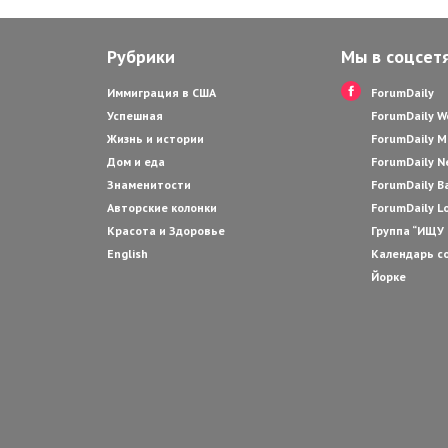
Рубрики
Мы в соцсет
Иммиграция в США
ForumDaily
Успешная
ForumDaily 
Жизнь и истории
ForumDaily M
Дом и еда
ForumDaily N
Знаменитости
ForumDaily B
Авторские колонки
ForumDaily L
Красота и Здоровье
Группа “ИЩУ
English
Календарь с
Йорке