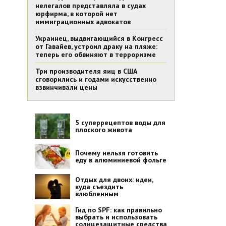
нелегалов представляла в судах
юрфирма, в которой нет
иммиграционных адвокатов
Украинец, выдвигающийся в Конгресс
от Гавайев, устроил драку на пляже:
теперь его обвиняют в терроризме
Три производителя яиц в США
сговорились и годами искусственно
взвинчивали цены
5 суперрецептов воды для
плоского живота
Почему нельзя готовить
еду в алюминиевой фольге
Отдых для двоих: идеи,
куда съездить
влюбленным
Гид по SPF: как правильно
выбрать и использовать
солнцезащитные средства