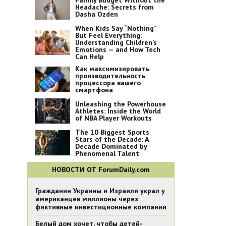
Family Budget Without the
Headache: Secrets from
Dasha Ozden
When Kids Say “Nothing”
But Feel Everything:
Understanding Children’s
Emotions — and How Tech
Can Help
Как максимизировать
производительность
процессора вашего
смартфона
Unleashing the Powerhouse
Athletes: Inside the World
of NBA Player Workouts
The 10 Biggest Sports
Stars of the Decade: A
Decade Dominated by
Phenomenal Talent
НОВОСТИ ОТ ForumDaily.com
Гражданин Украины и Израиля украл у
американцев миллионы через
фиктивные инвестиционные компании
Белый дом хочет, чтобы детей-