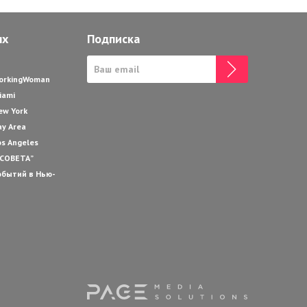
ях
Подписка
WorkingWoman
iami
ew York
ay Area
os Angeles
 СОВЕТА”
обытий в Нью-