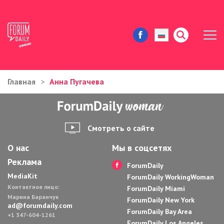
Главная
Анна Пугачева
ЖИЗНЬ И ИСТОРИИ
ИММИГРАЦИЯ В США
Смотреть о сайте
ЗНАМЕНИТОСТИ
О нас
Мы в соцсетях
Реклама
АВТОРСКИЕ КОЛОНКИ
ForumDaily
MediaKit
ForumDaily WorkingWoman
Контактное лицо:
ЗДОРОВЬЕ И КРАСОТА
ForumDaily Miami
Марина Баранчук
ForumDaily New York
ad@forumdaily.com
ForumDaily Bay Area
ДОМ И ЕДА
+1 347-604-1261
ForumDaily Los Angeles