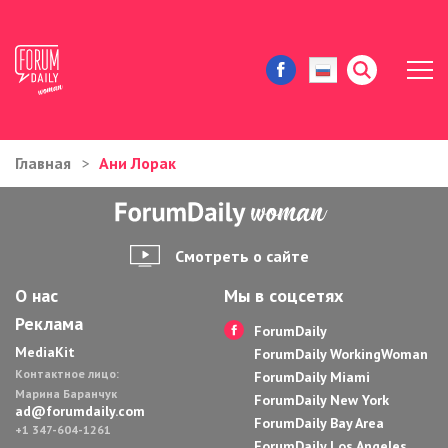
Главная
Ани Лорак
ЖИЗНЬ И ИСТОРИИ
ИММИГРАЦИЯ В США
Смотреть о сайте
ЗНАМЕНИТОСТИ
О нас
Мы в соцсетях
Реклама
АВТОРСКИЕ КОЛОНКИ
ForumDaily
MediaKit
ForumDaily WorkingWoman
Контактное лицо:
ЗДОРОВЬЕ И КРАСОТА
ForumDaily Miami
Марина Баранчук
ForumDaily New York
ad@forumdaily.com
ForumDaily Bay Area
ДОМ И ЕДА
+1 347-604-1261
ForumDaily Los Angeles