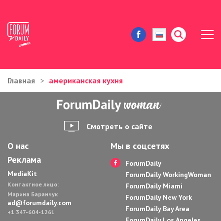
Главная
американская кухня
ЖИЗНЬ И ИСТОРИИ
ИММИГРАЦИЯ В США
Смотреть о сайте
ЗНАМЕНИТОСТИ
О нас
Мы в соцсетях
Реклама
АВТОРСКИЕ КОЛОНКИ
ForumDaily
MediaKit
ForumDaily WorkingWoman
Контактное лицо:
ЗДОРОВЬЕ И КРАСОТА
ForumDaily Miami
Марина Баранчук
ForumDaily New York
ad@forumdaily.com
ForumDaily Bay Area
ДОМ И ЕДА
+1 347-604-1261
ForumDaily Los Angeles