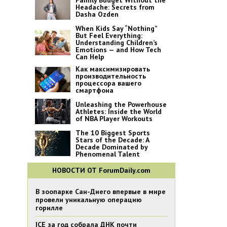
Family Budget Without the
Headache: Secrets from
Dasha Ozden
When Kids Say “Nothing”
But Feel Everything:
Understanding Children’s
Emotions — and How Tech
Can Help
Как максимизировать
производительность
процессора вашего
смартфона
Unleashing the Powerhouse
Athletes: Inside the World
of NBA Player Workouts
The 10 Biggest Sports
Stars of the Decade: A
Decade Dominated by
Phenomenal Talent
НОВОСТИ ОТ ForumDaily.com
В зоопарке Сан-Диего впервые в мире
провели уникальную операцию
горилле
ICE за год собрала ДНК почти