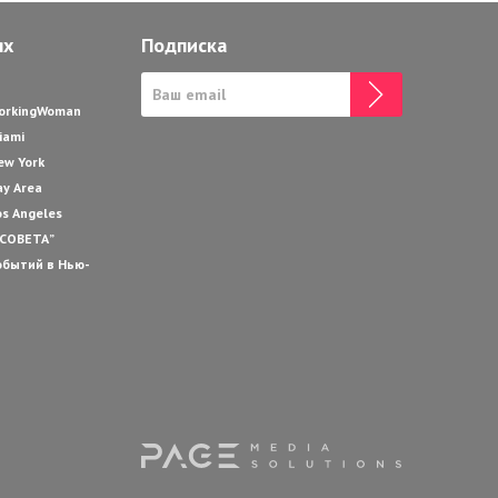
ях
Подписка
WorkingWoman
iami
ew York
ay Area
os Angeles
 СОВЕТА”
обытий в Нью-