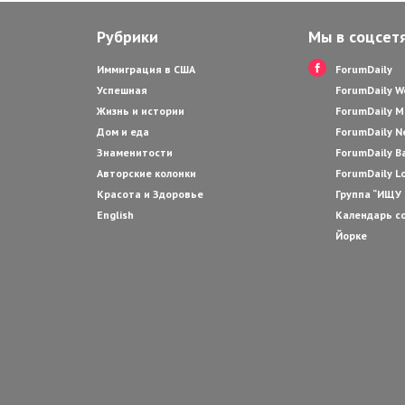
Рубрики
Мы в соцсет
Иммиграция в США
ForumDaily
Успешная
ForumDaily 
Жизнь и истории
ForumDaily M
Дом и еда
ForumDaily N
Знаменитости
ForumDaily B
Авторские колонки
ForumDaily L
Красота и Здоровье
Группа “ИЩУ
English
Календарь с
Йорке