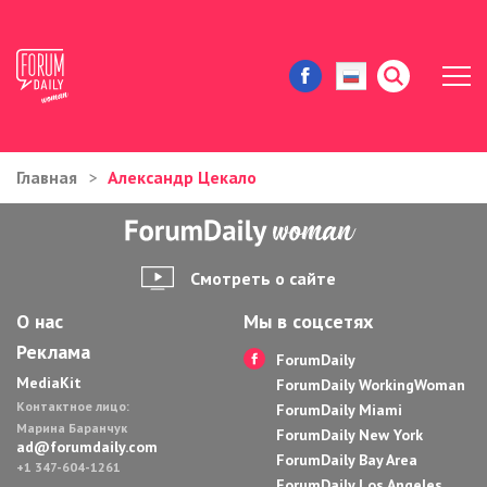
Главная
Александр Цекало
ЖИЗНЬ И ИСТОРИИ
ИММИГРАЦИЯ В США
Смотреть о сайте
ЗНАМЕНИТОСТИ
О нас
Мы в соцсетях
Реклама
АВТОРСКИЕ КОЛОНКИ
ForumDaily
MediaKit
ForumDaily WorkingWoman
Контактное лицо:
ЗДОРОВЬЕ И КРАСОТА
ForumDaily Miami
Марина Баранчук
ForumDaily New York
ad@forumdaily.com
ForumDaily Bay Area
ДОМ И ЕДА
+1 347-604-1261
ForumDaily Los Angeles