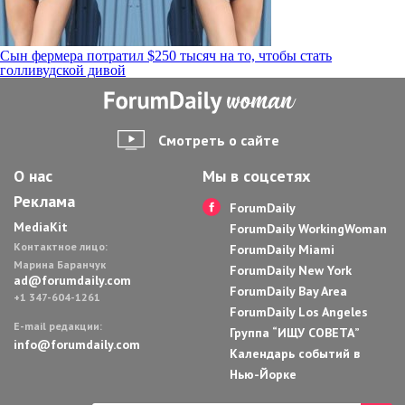
Навигация
Сын фермера потратил $250 тысяч на то, чтобы стать
голливудской дивой
по
записям
Смотреть о сайте
О нас
Мы в соцсетях
Реклама
ForumDaily
MediaKit
ForumDaily WorkingWoman
Контактное лицо:
ForumDaily Miami
Марина Баранчук
ForumDaily New York
ad@forumdaily.com
ForumDaily Bay Area
+1 347-604-1261
ForumDaily Los Angeles
E-mail редакции:
Группа “ИЩУ СОВЕТА”
info@forumdaily.com
Календарь событий в
Нью-Йорке