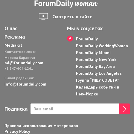
Смотреть о сайте
О нас
Мы в соцсетях
Реклама
ForumDaily
MediaKit
ForumDaily WorkingWoman
Контактное лицо:
ForumDaily Miami
Марина Баранчук
ForumDaily New York
ad@forumdaily.com
ForumDaily Bay Area
+1 347-604-1261
ForumDaily Los Angeles
E-mail редакции:
Группа “ИЩУ СОВЕТА”
info@forumdaily.com
Календарь событий в
Нью-Йорке
Подписка
Правила использования материалов
Privacy Policy