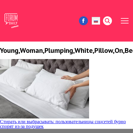
Young,Woman,Plumping,White,Pillow,On,Be
ЖИЗНЬ И ИСТОРИИ
ИММИГРАЦИЯ В США
ЗНАМЕНИТОСТИ
АВТОРСКИЕ КОЛОНКИ
ЗДОРОВЬЕ И КРАСОТА
Навигация
Стирать или выбрасывать: пользовательницы соцсетей бурно
спорят из-за подушек
ДОМ И ЕДА
по
записям