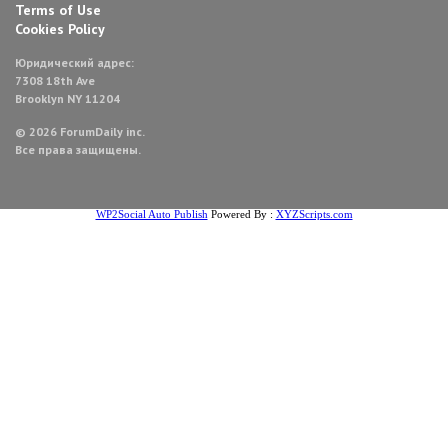
Terms of Use
Cookies Policy
Юридический адрес:
7308 18th Ave
Brooklyn NY 11204
© 2026 ForumDaily inc.
Все права защищены.
WP2Social Auto Publish
Powered By :
XYZScripts.com