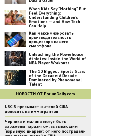
Dasha Ozden
When Kids Say “Nothing” But
Feel Everything:
Understanding Children’s
Emotions — and How Tech
Can Help
Как максимизировать
производительность
процессора вашего
смартфона
Unleashing the Powerhouse
Athletes: Inside the World of
NBA Player Workouts
The 10 Biggest Sports Stars
of the Decade: A Decade
Dominated by Phenomenal
Talent
НОВОСТИ ОТ ForumDaily.com
USCIS призывает жителей США
доносить на иммигрантов
Черника и малина могут быть
заражены паразитом, вызывающим
‘взрывную диарею’: от него пострадали