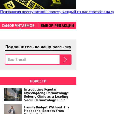
Навигация
Психология преступлений: почему каждый из нас способен на х
по
САМОЕ ЧИТАЕМОЕ
ВЫБОР РЕДАКЦИИ
записям
Подпишитесь на нашу рассылку
НОВОСТИ
Introducing Popular
Myeongdong Dermatology:
Reberry Clinic as a Leading
Seoul Dermatology Clinic
Family Budget Without the
Headache: Secrets from