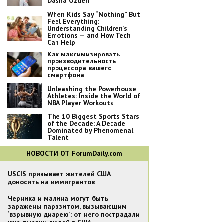
Dasha Ozden
When Kids Say “Nothing” But
Feel Everything:
Understanding Children’s
Emotions — and How Tech
Can Help
Как максимизировать
производительность
процессора вашего
смартфона
Unleashing the Powerhouse
Athletes: Inside the World of
NBA Player Workouts
The 10 Biggest Sports Stars
of the Decade: A Decade
Dominated by Phenomenal
Talent
НОВОСТИ ОТ ForumDaily.com
USCIS призывает жителей США
доносить на иммигрантов
Черника и малина могут быть
заражены паразитом, вызывающим
‘взрывную диарею’: от него пострадали