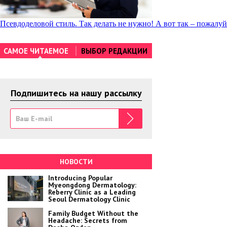
Навигация
Псевдоделовой стиль. Так делать не нужно! А вот так – пожалуй
по
САМОЕ ЧИТАЕМОЕ
ВЫБОР РЕДАКЦИИ
записям
Подпишитесь на нашу рассылку
НОВОСТИ
Introducing Popular
Myeongdong Dermatology:
Reberry Clinic as a Leading
Seoul Dermatology Clinic
Family Budget Without the
Headache: Secrets from