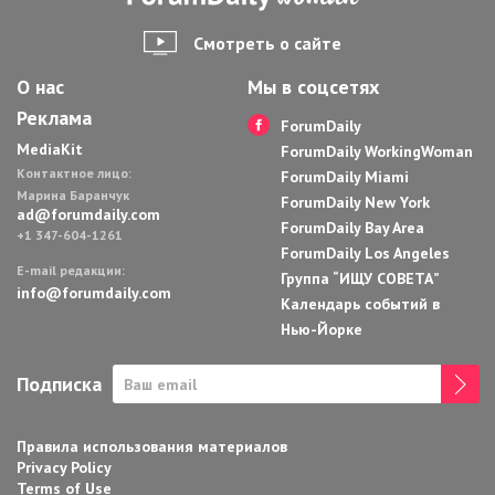
Смотреть о сайте
О нас
Мы в соцсетях
Реклама
ForumDaily
MediaKit
ForumDaily WorkingWoman
Контактное лицо:
ForumDaily Miami
Марина Баранчук
ForumDaily New York
ad@forumdaily.com
ForumDaily Bay Area
+1 347-604-1261
ForumDaily Los Angeles
E-mail редакции:
Группа “ИЩУ СОВЕТА”
info@forumdaily.com
Календарь событий в
Нью-Йорке
Подписка
Правила использования материалов
Privacy Policy
Terms of Use