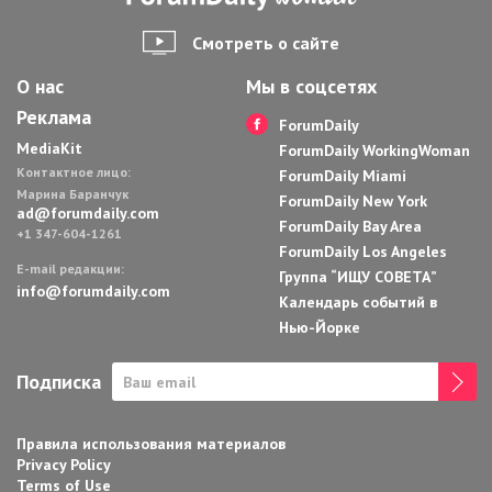
Смотреть о сайте
О нас
Мы в соцсетях
Реклама
ForumDaily
MediaKit
ForumDaily WorkingWoman
Контактное лицо:
ForumDaily Miami
Марина Баранчук
ForumDaily New York
ad@forumdaily.com
ForumDaily Bay Area
+1 347-604-1261
ForumDaily Los Angeles
E-mail редакции:
Группа “ИЩУ СОВЕТА”
info@forumdaily.com
Календарь событий в
Нью-Йорке
Подписка
Правила использования материалов
Privacy Policy
Terms of Use