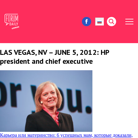
LAS VEGAS, NV – JUNE 5, 2012: HP
ЖИЗНЬ И ИСТОРИИ
president and chief executive
ИММИГРАЦИЯ В США
ЗНАМЕНИТОСТИ
АВТОРСКИЕ КОЛОНКИ
ЗДОРОВЬЕ И КРАСОТА
ДОМ И ЕДА
Навигация
Карьера или материнство: 6 успешных мам, которые доказали,