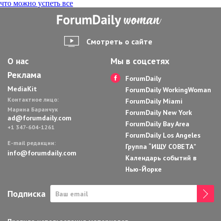
что можно успеть все
по
записям
Смотреть о сайте
О нас
Мы в соцсетях
Реклама
ForumDaily
MediaKit
ForumDaily WorkingWoman
Контактное лицо:
ForumDaily Miami
Марина Баранчук
ForumDaily New York
ad@forumdaily.com
ForumDaily Bay Area
+1 347-604-1261
ForumDaily Los Angeles
E-mail редакции:
Группа “ИЩУ СОВЕТА”
info@forumdaily.com
Календарь событий в
Нью-Йорке
Подписка