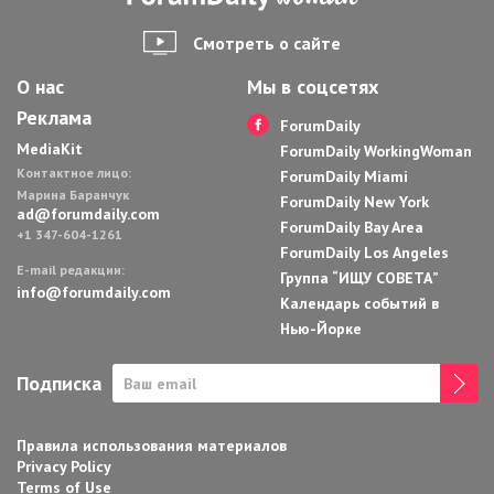
Смотреть о сайте
О нас
Мы в соцсетях
Реклама
ForumDaily
MediaKit
ForumDaily WorkingWoman
Контактное лицо:
ForumDaily Miami
Марина Баранчук
ForumDaily New York
ad@forumdaily.com
ForumDaily Bay Area
+1 347-604-1261
ForumDaily Los Angeles
E-mail редакции:
Группа “ИЩУ СОВЕТА”
info@forumdaily.com
Календарь событий в
Нью-Йорке
Подписка
Правила использования материалов
Privacy Policy
Terms of Use