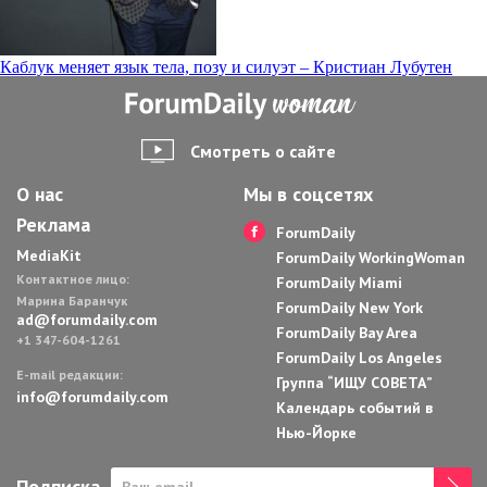
Навигация
Каблук меняет язык тела, позу и силуэт – Кристиан Лубутен
по
записям
Смотреть о сайте
О нас
Мы в соцсетях
Реклама
ForumDaily
MediaKit
ForumDaily WorkingWoman
Контактное лицо:
ForumDaily Miami
Марина Баранчук
ForumDaily New York
ad@forumdaily.com
ForumDaily Bay Area
+1 347-604-1261
ForumDaily Los Angeles
E-mail редакции:
Группа “ИЩУ СОВЕТА”
info@forumdaily.com
Календарь событий в
Нью-Йорке
Подписка