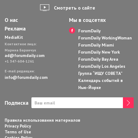
Смотреть о сайте
О нас
Мы в соцсетях
Реклама
ForumDaily
MediaKit
ForumDaily WorkingWoman
Контактное лицо:
ForumDaily Miami
Марина Баранчук
ForumDaily New York
ad@forumdaily.com
ForumDaily Bay Area
+1 347-604-1261
ForumDaily Los Angeles
E-mail редакции:
Группа “ИЩУ СОВЕТА”
info@forumdaily.com
Календарь событий в
Нью-Йорке
Подписка
Правила использования материалов
Privacy Policy
Terms of Use
Cookies Policy