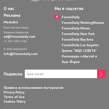
О нас
Мы в соцсетях
Реклама
ForumDaily
MediaKit
ForumDaily WorkingWoman
Контактное лицо:
ForumDaily Miami
Марина Баранчук
ForumDaily New York
ad@forumdaily.com
ForumDaily Bay Area
+1 347-604-1261
ForumDaily Los Angeles
E-mail редакции:
Группа “ИЩУ СОВЕТА”
info@forumdaily.com
Календарь событий в
Нью-Йорке
Подписка
Правила использования материалов
Privacy Policy
Terms of Use
Cookies Policy