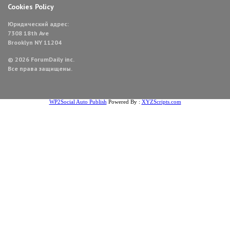
Cookies Policy
Юридический адрес:
7308 18th Ave
Brooklyn NY 11204
© 2026 ForumDaily inc.
Все права защищены.
WP2Social Auto Publish
Powered By :
XYZScripts.com