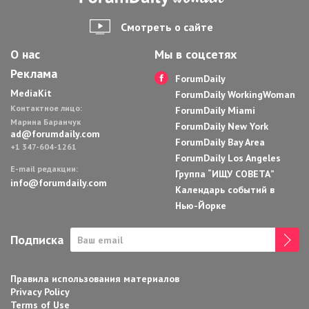
Смотреть о сайте
О нас
Мы в соцсетях
Реклама
ForumDaily
MediaKit
ForumDaily WorkingWoman
Контактное лицо:
ForumDaily Miami
Марина Баранчук
ForumDaily New York
ad@forumdaily.com
ForumDaily Bay Area
+1 347-604-1261
ForumDaily Los Angeles
E-mail редакции:
Группа “ИЩУ СОВЕТА”
info@forumdaily.com
Календарь событий в
Нью-Йорке
Подписка
Правила использования материалов
Privacy Policy
Terms of Use