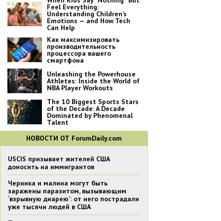
When Kids Say “Nothing” But
Feel Everything:
Understanding Children’s
Emotions — and How Tech
Can Help
Как максимизировать
производительность
процессора вашего
смартфона
Unleashing the Powerhouse
Athletes: Inside the World of
NBA Player Workouts
The 10 Biggest Sports Stars
of the Decade: A Decade
Dominated by Phenomenal
Talent
НОВОСТИ ОТ ForumDaily.com
USCIS призывает жителей США
доносить на иммигрантов
Черника и малина могут быть
заражены паразитом, вызывающим
‘взрывную диарею’: от него пострадали
уже тысячи людей в США