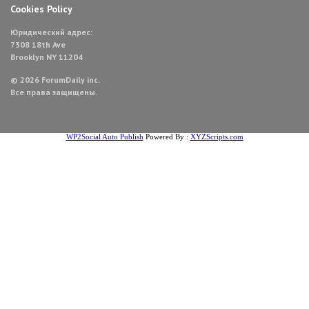
Cookies Policy
Юридический адрес:
7308 18th Ave
Brooklyn NY 11204
© 2026 ForumDaily inc.
Все права защищены.
WP2Social Auto Publish
Powered By :
XYZScripts.com