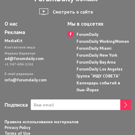
Смотреть о сайте
О нас
Мы в соцсетях
Реклама
ForumDaily
MediaKit
ForumDaily WorkingWoman
Контактное лицо:
ForumDaily Miami
Марина Баранчук
ForumDaily New York
ad@forumdaily.com
ForumDaily Bay Area
+1 347-604-1261
ForumDaily Los Angeles
E-mail редакции:
Группа “ИЩУ СОВЕТА”
info@forumdaily.com
Календарь событий в
Нью-Йорке
Подписка
Правила использования материалов
Privacy Policy
Terms of Use